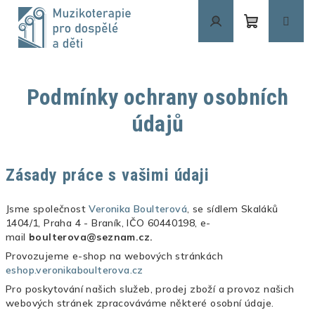
Přejít
na
obsah
Nákupní
Přihlášení
košík
Podmínky ochrany osobních
údajů
Zásady práce s vašimi údaji
Jsme společnost
Veronika Boulterová
, se sídlem Skaláků
1404/1, Praha 4 - Braník, IČO 60440198,
e-
mail
boulterova@seznam.cz.
Provozujeme e-shop na webových stránkách
eshop.veronikaboulterova.cz
Pro poskytování našich služeb, prodej zboží a provoz našich
webových stránek zpracováváme některé osobní údaje.