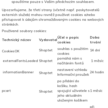
spouštíme pouze s Vaším předchozím souhlasem.
Upozorňujeme, že třetí strany (včetně např. poskytovatelů
externích služeb) mohou rovněž používat cookies a/nebo
přistupovat k údajům shromažďovaným cookies na webových
stránkách.
Používané soubory cookies:
Účel o popis
Doba
Technický název
Vydavatel
cookies
trvání
souhlas s použitím
Shoptet
14 dní
CookiesOK
cookies
pomáhá nám s
externalFontsLoaded
Shoptet
1 měsíc
načítáním fontů
nastavení vzhledu
informationBanner
24 hodin
Shoptet
Informační proužek
po přidání do
košíku, hash
pcart
spojující uživatele s
1 měsíc
Shoptet
jeho aktuálním
uloženým košíkem
při