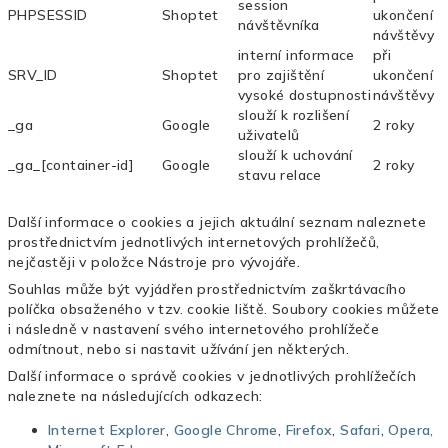
session
PHPSESSID
Shoptet
ukončení
návštěvníka
návštěvy
interní informace
při
SRV_ID
Shoptet
pro zajištění
ukončení
vysoké dostupnosti
návštěvy
slouží k rozlišení
_ga
Google
2 roky
uživatelů
slouží k uchování
_ga_[container-id]
Google
2 roky
stavu relace
Další informace o cookies a jejich aktuální seznam naleznete
prostřednictvím jednotlivých internetových prohlížečů,
nejčastěji v položce Nástroje pro vývojáře.
Souhlas může být vyjádřen prostřednictvím zaškrtávacího
políčka obsaženého v tzv. cookie liště. Soubory cookies můžete
i následně v nastavení svého internetového prohlížeče
odmítnout, nebo si nastavit užívání jen některých.
Další informace o správě cookies v jednotlivých prohlížečích
naleznete na následujících odkazech:
Internet Explorer
,
Google Chrome
,
Firefox
,
Safari
,
Opera,